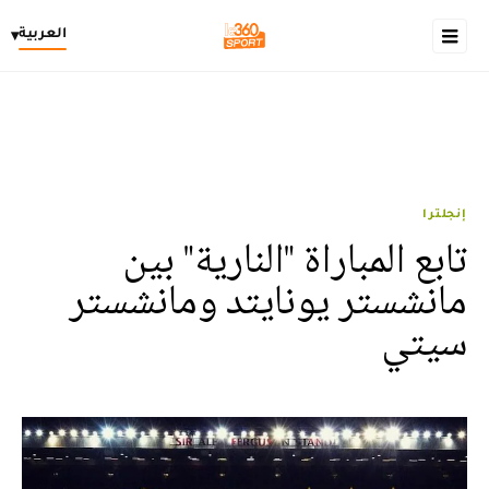
العربية
▾
إنجلترا
تابع المباراة "النارية" بين
مانشستر يونايتد ومانشستر
سيتي