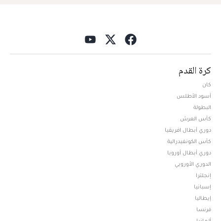
كرة القدم
كان
أسود الأطلس
البطولة
كأس العرش
دوري أبطال افريقيا
كأس الكونفيدرالية
دوري أبطال أوروبا
الدوري الأوروبي
إنجلترا
إسبانيا
إيطاليا
فرنسا
ألمانيا