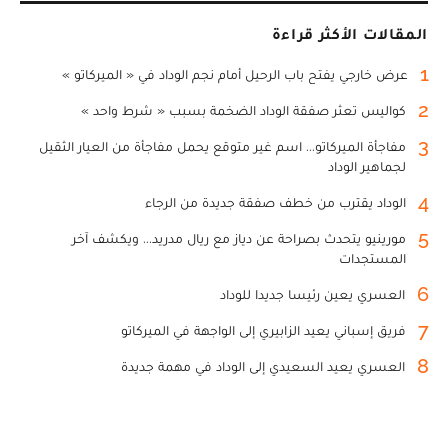
المقالات الأكثر قراءة
1
عرض خارجي يفتح باب الرحيل أمام نجم الوداد في « الميركاتو »
2
كواليس تعثر صفقة الوداد الضخمة بسبب « شرط واحد »
3
مفاجأة الميركاتو... اسم غير متوقع يحمل مفاجأة من العيار الثقيل
لجماهير الوداد
4
الوداد يقترب من خطف صفقة جديدة من الرجاء
5
مورينيو يتحدث بصراحة عن دياز مع ريال مدريد... ويكشف آخر
المستجدات
6
العسري يعين رئيسا جديدا للوداد
7
فريق إسباني يعيد الزابيري إلى الواجهة في الميركاتو
8
العسري يعيد السعيدي إلى الوداد في مهمة جديدة