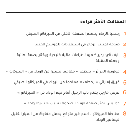
المقالات الأكثر قراءة
1
رسميا..الرجاء يحسم الصفقة الأغلى في الميركاتو الصيفي
2
صدمة لمدرب الرجاء في استعداداته للموسم الجديد
3
نايف أكرد يدير ظهره لاغراءات مالية خليجية ويختار بصفة نهائية
وجهته المقبلة
4
مولودية الجزائر « يخطف » مهاجما متميزا من الوداد في « الميركاتو »
5
فريق إماراتي « يخطف » مهاجما من الرجاء في الميركاتو الصيفي
6
عرض خارجي يفتح باب الرحيل أمام نجم الوداد في « الميركاتو »
7
كواليس تعثر صفقة الوداد الضخمة بسبب « شرط واحد »
8
مفاجأة الميركاتو... اسم غير متوقع يحمل مفاجأة من العيار الثقيل
لجماهير الوداد