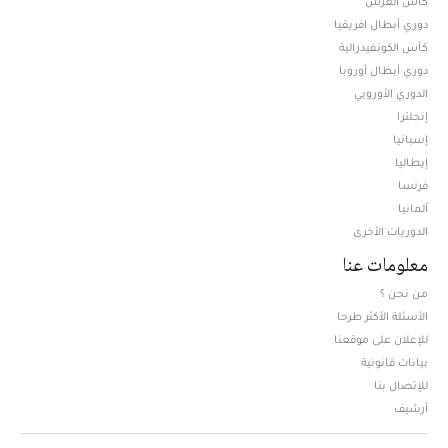
كأس العرش
دوري أبطال افريقيا
كأس الكونفيدرالية
دوري أبطال أوروبا
الدوري الأوروبي
إنجلترا
إسبانيا
إيطاليا
فرنسا
ألمانيا
الدوريات الأخرى
معلومات عنا
من نحن ؟
الأسئلة الأكثر طرحا
للإعلان على موقعنا
بيانات قانونية
للإتصال بنا
أرشيف