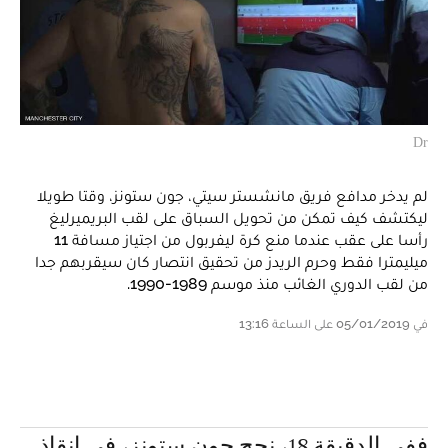
Dr
لم يدخر مدافع فريق مانشستر سيتي، جون ستونز، وقتا طويلا
ليكتشف كيف تمكن من تحويل السباق على لقب البريميرليغ
رأسا على عقب عندما منع كرة ليفربول من اجتياز مسافة 11
ميليمترا فقط وحرم الريدز من تحقيق انتصار كان سيقربهم جدا
من لقب الدوري الغائب منذ موسم 1989-1990.
في 05/01/2019 على الساعة 13:16
ففي الدقيقة 18، نجح جون ستونز، في إنقاذ