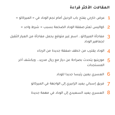
المقالات الأكثر قراءة
1
عرض خارجي يفتح باب الرحيل أمام نجم الوداد في « الميركاتو »
2
كواليس تعثر صفقة الوداد الضخمة بسبب « شرط واحد »
3
مفاجأة الميركاتو... اسم غير متوقع يحمل مفاجأة من العيار الثقيل
لجماهير الوداد
4
الوداد يقترب من خطف صفقة جديدة من الرجاء
5
مورينيو يتحدث بصراحة عن دياز مع ريال مدريد... ويكشف آخر
المستجدات
6
العسري يعين رئيسا جديدا للوداد
7
فريق إسباني يعيد الزابيري إلى الواجهة في الميركاتو
8
العسري يعيد السعيدي إلى الوداد في مهمة جديدة