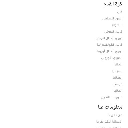
كرة القدم
كان
أسود الأطلس
البطولة
كأس العرش
دوري أبطال افريقيا
كأس الكونفيدرالية
دوري أبطال أوروبا
الدوري الأوروبي
إنجلترا
إسبانيا
إيطاليا
فرنسا
ألمانيا
الدوريات الأخرى
معلومات عنا
من نحن ؟
الأسئلة الأكثر طرحا
للإعلان على موقعنا