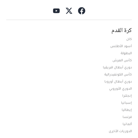
كرة القدم
كان
أسود الأطلس
البطولة
كأس العرش
دوري أبطال افريقيا
كأس الكونفيدرالية
دوري أبطال أوروبا
الدوري الأوروبي
إنجلترا
إسبانيا
إيطاليا
فرنسا
ألمانيا
الدوريات الأخرى