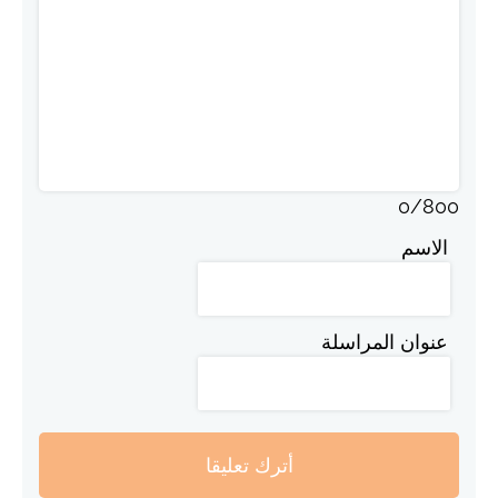
0
/
800
الاسم
عنوان المراسلة
أترك تعليقا