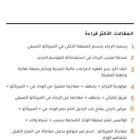
المقالات الأكثر قراءة
1
رسميا..الرجاء يحسم الصفقة الأغلى في الميركاتو الصيفي
2
صدمة لمدرب الرجاء في استعداداته للموسم الجديد
3
نايف أكرد يدير ظهره لاغراءات مالية خليجية ويختار بصفة نهائية
وجهته المقبلة
4
مولودية الجزائر « يخطف » مهاجما متميزا من الوداد في « الميركاتو »
5
فريق إماراتي « يخطف » مهاجما من الرجاء في الميركاتو الصيفي
6
عرض خارجي يفتح باب الرحيل أمام نجم الوداد في « الميركاتو »
7
كواليس تعثر صفقة الوداد الضخمة بسبب « شرط واحد »
8
مفاجأة الميركاتو... اسم غير متوقع يحمل مفاجأة من العيار الثقيل
لجماهير الوداد