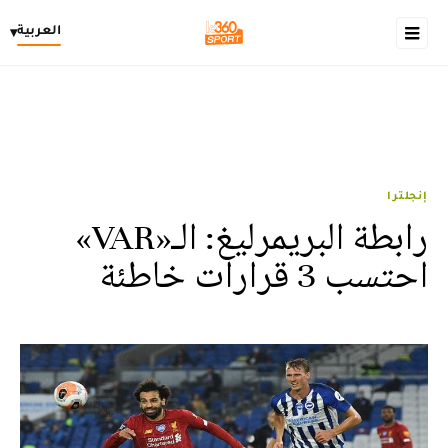
العربية
▾
إنجلترا
رابطة البريمرليغ: الـ«VAR»
احتسب 3 قرارات خاطئة