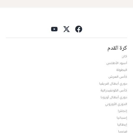
كرة القدم
كان
أسود الأطلس
البطولة
كأس العرش
دوري أبطال افريقيا
كأس الكونفيدرالية
دوري أبطال أوروبا
الدوري الأوروبي
إنجلترا
إسبانيا
إيطاليا
فرنسا