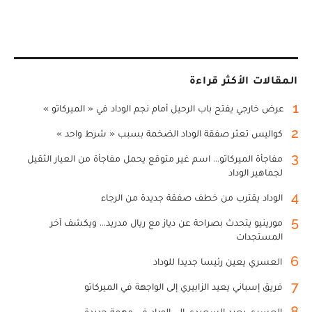
المقالات الأكثر قراءة
1
عرض خارجي يفتح باب الرحيل أمام نجم الوداد في « الميركاتو »
2
كواليس تعثر صفقة الوداد الضخمة بسبب « شرط واحد »
3
مفاجأة الميركاتو... اسم غير متوقع يحمل مفاجأة من العيار الثقيل
لجماهير الوداد
4
الوداد يقترب من خطف صفقة جديدة من الرجاء
5
مورينيو يتحدث بصراحة عن دياز مع ريال مدريد... ويكشف آخر
المستجدات
6
العسري يعين رئيسا جديدا للوداد
7
فريق إسباني يعيد الزابيري إلى الواجهة في الميركاتو
8
العسري يعيد السعيدي إلى الوداد في مهمة جديدة