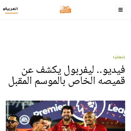
العربية
▾
إنجلترا
فيديو.. ليفربول يكشف عن
قميصه الخاص بالموسم المقبل