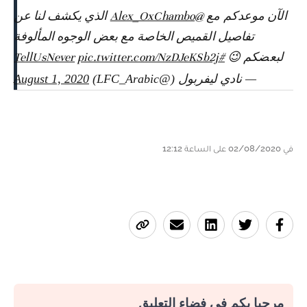
الآن موعدكم مع
@Alex_OxChambo
الذي يكشف لنا عن
تفاصيل القميص الخاصة مع بعض الوجوه المألوفة
لبعضكم 😉
#TellUsNever
pic.twitter.com/NzDJeKSb2j
— نادي ليفربول (@LFC_Arabic)
August 1, 2020
في 02/08/2020 على الساعة 12:12
مرحبا بكم في فضاء التعليق