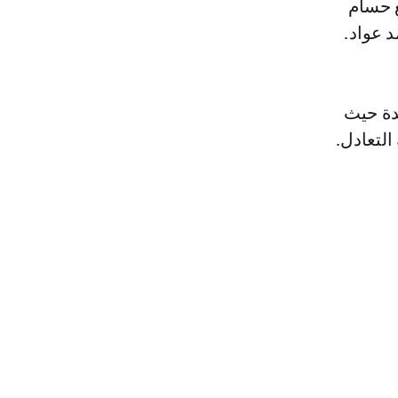
ع حسام
 عواد.
دة حيث
لتعادل.