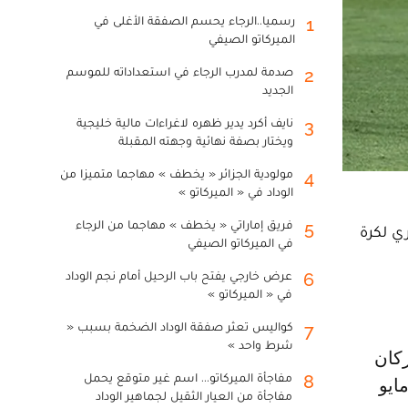
رسميا..الرجاء يحسم الصفقة الأغلى في
1
الميركاتو الصيفي
صدمة لمدرب الرجاء في استعداداته للموسم
2
الجديد
نايف أكرد يدير ظهره لاغراءات مالية خليجية
3
ويختار بصفة نهائية وجهته المقبلة
مولودية الجزائر « يخطف » مهاجما متميزا من
4
الوداد في « الميركاتو »
فريق إماراتي « يخطف » مهاجما من الرجاء
5
المصري لكرة
في الميركاتو الصيفي
عرض خارجي يفتح باب الرحيل أمام نجم الوداد
6
في « الميركاتو »
كواليس تعثر صفقة الوداد الضخمة بسبب «
7
شرط واحد »
مفاجأة الميركاتو... اسم غير متوقع يحمل
8
الاتحاد الإفريقي في 12 أيار/مايو
مفاجأة من العيار الثقيل لجماهير الوداد