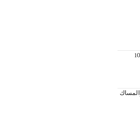
اق الثاني: مخصص للعداءين المتخصصين في المسافات التي تتعدى 10
 وسط الغابة والمساك