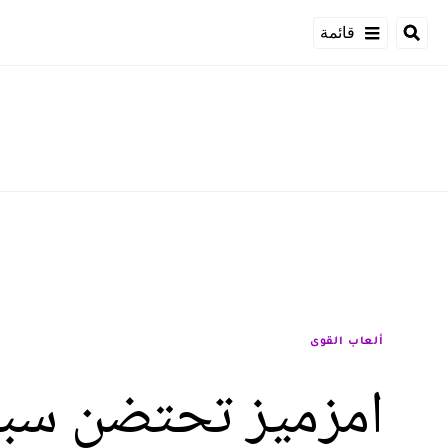
قائمة
ألعاب القوى
امزميز تحتضن سباق