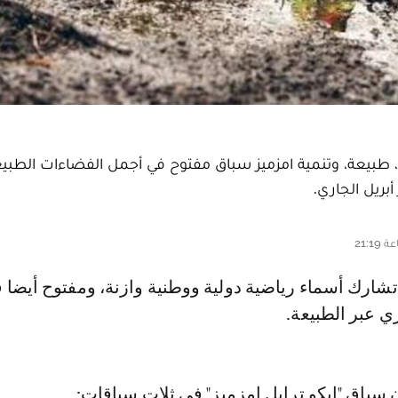
بيعة، وتنمية امزميز سباق مفتوح في أجمل الفضاءات الطبيع
 عبر الطبيعة.
باق "ايكو ترايل امزميز" في ثلات سباقات: