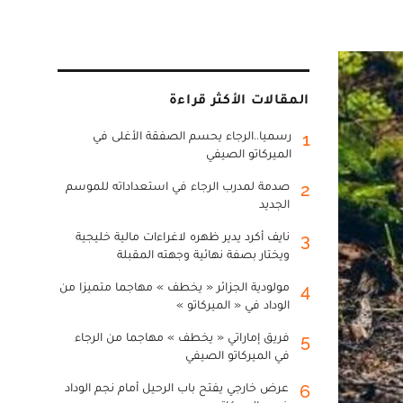
المقالات الأكثر قراءة
رسميا..الرجاء يحسم الصفقة الأغلى في
1
الميركاتو الصيفي
صدمة لمدرب الرجاء في استعداداته للموسم
2
الجديد
نايف أكرد يدير ظهره لاغراءات مالية خليجية
3
ويختار بصفة نهائية وجهته المقبلة
مولودية الجزائر « يخطف » مهاجما متميزا من
4
الوداد في « الميركاتو »
فريق إماراتي « يخطف » مهاجما من الرجاء
5
في الميركاتو الصيفي
عرض خارجي يفتح باب الرحيل أمام نجم الوداد
6