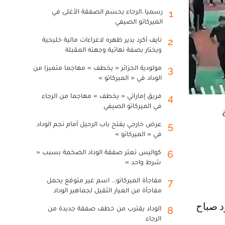
رسميا..الرجاء يحسم الصفقة الأغلى في
1
الميركاتو الصيفي
نايف أكرد يدير ظهره لاغراءات مالية خليجية
2
ويختار بصفة نهائية وجهته المقبلة
مولودية الجزائر « يخطف » مهاجما متميزا من
3
الوداد في « الميركاتو »
فريق إماراتي « يخطف » مهاجما من الرجاء
4
في الميركاتو الصيفي
ب 5 جويلية
عرض خارجي يفتح باب الرحيل أمام نجم الوداد
5
في « الميركاتو »
كواليس تعثر صفقة الوداد الضخمة بسبب «
6
شرط واحد »
مفاجأة الميركاتو... اسم غير متوقع يحمل
7
مفاجأة من العيار الثقيل لجماهير الوداد
الوداد يقترب من خطف صفقة جديدة من
8
الرجاء