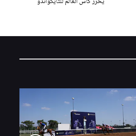
يحرز كأس العالم للتايكواندو