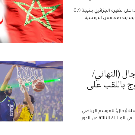
فاز المنتخب المغربي لكرة السلة إناث- أقل من 18 سنة مجددا على نظيره الجزائري بنتيجة (67
حد بمدينة صفاقس التونسية،
ال (النهائي/
توج باللقب على
سلة (رجال) للموسم الرياضي
2025-2026، عقب فوزه على جمعية سلا بنتيجة 79 مقابل 71، في المباراة الثالثة من الدور