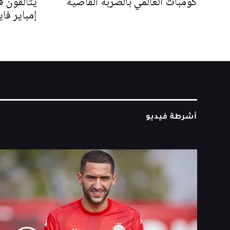
كومبات العالمي بالضربة القاضية
يتألقون ف
إمباير فا
أشرطة فيديو