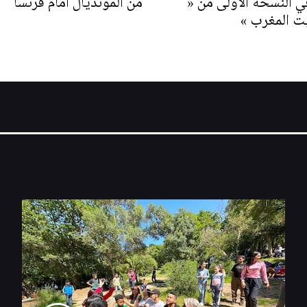
ي النسخة الأولى من «
من المونديال أمام فرنسا
يت المغرب »