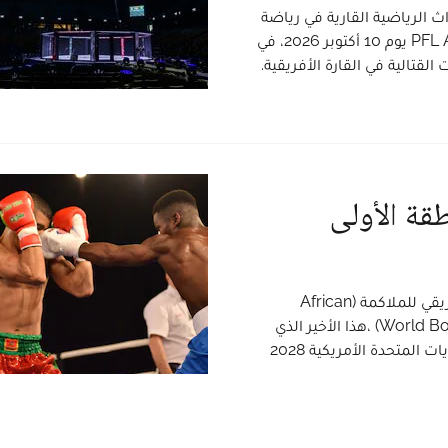
اث الرياضية القارية في رياضة
الفنون القتالية المختلطة، وذلك مع تأكيد إقامة بطولة PFL Africa يوم 10 أكتوبر 2026، في
قتالية في القارة الأفريقية.
نطقة الأولى
عين نبيل حلمي كاتباً عاماً للمنطقة الأولى التابعة للإتحاد الإفريقي للملاكمة (African
Boxing)، المنضوي تحت لواء الإتحاد العالمي للملاكمة (World Boxing) ،هذا الأخير الذي
سيشرف عن فعاليات الألعاب الأولمبية لوس أنجلوس بالولايات المتحدة الأمريكية 2028