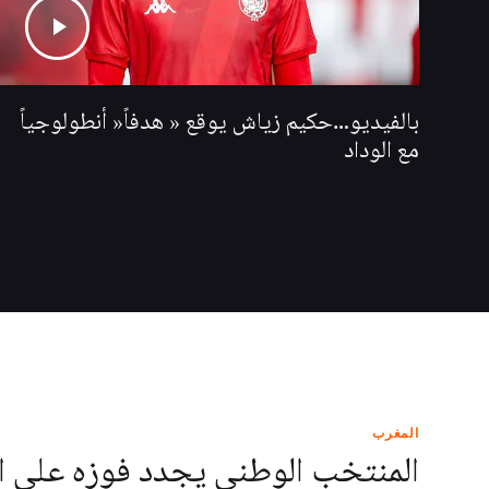
بالفيديو…حكيم زياش يوقع « هدفاً« أنطولوجياً
مع الوداد
المغرب
المنتخب الوطني يجدد فوزه على ا