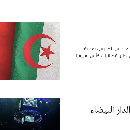
رة السلة إناث- أقل من 18 سنة ،مساء أمس الخميس بمدينة
ية، على نظيره الجزائري بنتيجة (65 - 53) ، في إطار إقصائيات كأس إفريقيا
 والدار البيضاء