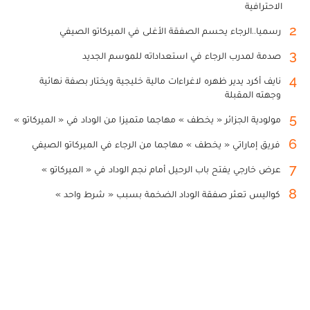
الاحترافية
2
رسميا..الرجاء يحسم الصفقة الأغلى في الميركاتو الصيفي
3
صدمة لمدرب الرجاء في استعداداته للموسم الجديد
4
نايف أكرد يدير ظهره لاغراءات مالية خليجية ويختار بصفة نهائية
وجهته المقبلة
5
مولودية الجزائر « يخطف » مهاجما متميزا من الوداد في « الميركاتو »
6
فريق إماراتي « يخطف » مهاجما من الرجاء في الميركاتو الصيفي
7
عرض خارجي يفتح باب الرحيل أمام نجم الوداد في « الميركاتو »
8
كواليس تعثر صفقة الوداد الضخمة بسبب « شرط واحد »