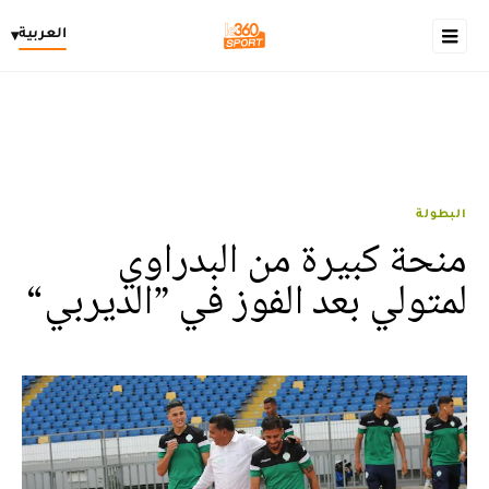
العربية
▾
البطولة
منحة كبيرة من البدراوي
لمتولي بعد الفوز في ”الديربي“