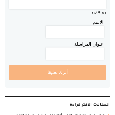
0
/
800
الاسم
عنوان المراسلة
أترك تعليقا
المقالات الأكثر قراءة
1
عرض خارجي يفتح باب الرحيل أمام نجم الوداد في « الميركاتو »