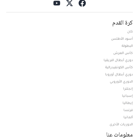
كرة القدم
كان
أسود الأطلس
البطولة
كأس العرش
دوري أبطال افريقيا
كأس الكونفيدرالية
دوري أبطال أوروبا
الدوري الأوروبي
إنجلترا
إسبانيا
إيطاليا
فرنسا
ألمانيا
الدوريات الأخرى
معلومات عنا