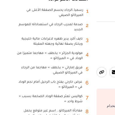
رسميا..الرجاء يحسم الصفقة الأغلى في
1
الميركاتو الصيفي
صدمة لمدرب الرجاء في استعداداته للموسم
2
الجديد
نايف أكرد يدير ظهره لاغراءات مالية خليجية
3
ويختار بصفة نهائية وجهته المقبلة
مولودية الجزائر « يخطف » مهاجما متميزا من
4
الوداد في « الميركاتو »
فريق إماراتي « يخطف » مهاجما من الرجاء
5
في الميركاتو الصيفي
عرض خارجي يفتح باب الرحيل أمام نجم الوداد
6
في « الميركاتو »
كواليس تعثر صفقة الوداد الضخمة بسبب «
7
شرط واحد »
تخدام
مفاجأة الميركاتو... اسم غير متوقع يحمل
8