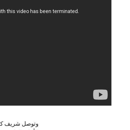
وتوصل شريف كرة طولية من الشناوي مرت من مدافع توجو دجينيه، وحولها لاعب