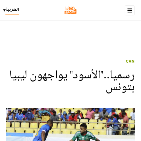
العربية
▾
CAN
رسميا.."الأسود" يواجهون ليبيا
بتونس