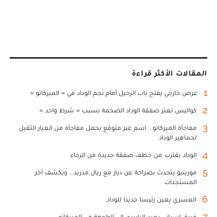
المقالات الأكثر قراءة
1
عرض خارجي يفتح باب الرحيل أمام نجم الوداد في « الميركاتو »
2
كواليس تعثر صفقة الوداد الضخمة بسبب « شرط واحد »
3
مفاجأة الميركاتو... اسم غير متوقع يحمل مفاجأة من العيار الثقيل
لجماهير الوداد
4
الوداد يقترب من خطف صفقة جديدة من الرجاء
5
مورينيو يتحدث بصراحة عن دياز مع ريال مدريد... ويكشف آخر
المستجدات
6
العسري يعين رئيسا جديدا للوداد
7
فريق إسباني يعيد الزابيري إلى الواجهة في الميركاتو