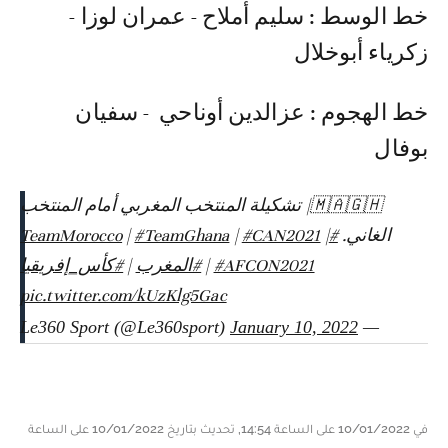
خط الوسط : سليم أملاح - عمران لوزا -
زكرياء أبوخلال
خط الهجوم : عزالدين أوناحي - سفيان
بوفال
🇲🇦🇬🇭| تشكيلة المنتخب المغربي أمام المنتخب
الغاني.
#TeamMorocco
|
#CAN2021
|
#TeamGhana
|
#AFCON2021
|
#المغرب
|
#كأس_إفريقيا
pic.twitter.com/kUzKlg5Gac
January 10, 2022
— Le360 Sport (@Le360sport)
في 10/01/2022 على الساعة 14:54, تحديث بتاريخ 10/01/2022 على الساعة