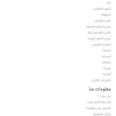
كان
أسود الأطلس
البطولة
كأس العرش
دوري أبطال افريقيا
كأس الكونفيدرالية
دوري أبطال أوروبا
الدوري الأوروبي
إنجلترا
إسبانيا
إيطاليا
فرنسا
ألمانيا
الدوريات الأخرى
معلومات عنا
من نحن ؟
الأسئلة الأكثر طرحا
للإعلان على موقعنا
بيانات قانونية