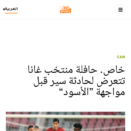
العربية
▾
CAN
خاص. حافلة منتخب غانا
تتعرض لحادثة سير قبل
مواجهة ”الأسود“