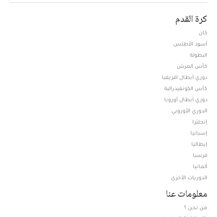
كرة القدم
كان
أسود الأطلس
البطولة
كأس العرش
دوري أبطال افريقيا
كأس الكونفيدرالية
دوري أبطال أوروبا
الدوري الأوروبي
إنجلترا
إسبانيا
إيطاليا
فرنسا
ألمانيا
الدوريات الأخرى
معلومات عنا
من نحن ؟