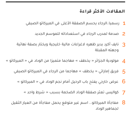
المقالات الأكثر قراءة
1
رسميا..الرجاء يحسم الصفقة الأغلى في الميركاتو الصيفي
2
صدمة لمدرب الرجاء في استعداداته للموسم الجديد
3
نايف أكرد يدير ظهره لاغراءات مالية خليجية ويختار بصفة نهائية
وجهته المقبلة
4
مولودية الجزائر « يخطف » مهاجما متميزا من الوداد في « الميركاتو »
5
فريق إماراتي « يخطف » مهاجما من الرجاء في الميركاتو الصيفي
6
عرض خارجي يفتح باب الرحيل أمام نجم الوداد في « الميركاتو »
7
كواليس تعثر صفقة الوداد الضخمة بسبب « شرط واحد »
8
مفاجأة الميركاتو... اسم غير متوقع يحمل مفاجأة من العيار الثقيل
لجماهير الوداد