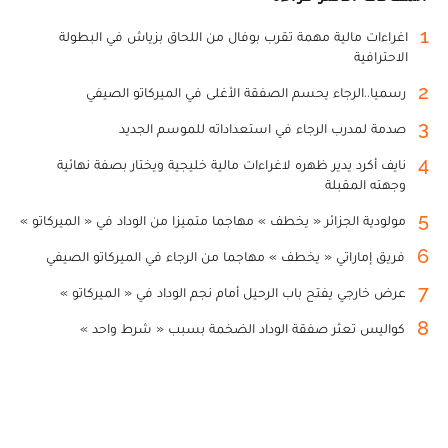
1
اغراءات مالية مهمة تقرب بوفال من اللحاق بزياش في البطولة
الاحترافية
2
رسميا..الرجاء يحسم الصفقة الأغلى في الميركاتو الصيفي
3
صدمة لمدرب الرجاء في استعداداته للموسم الجديد
4
نايف أكرد يدير ظهره لاغراءات مالية خليجية ويختار بصفة نهائية
وجهته المقبلة
5
مولودية الجزائر « يخطف » مهاجما متميزا من الوداد في « الميركاتو »
6
فريق إماراتي « يخطف » مهاجما من الرجاء في الميركاتو الصيفي
7
عرض خارجي يفتح باب الرحيل أمام نجم الوداد في « الميركاتو »
8
كواليس تعثر صفقة الوداد الضخمة بسبب « شرط واحد »