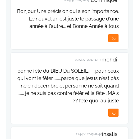
Dominique
2017-12-31 06:47:58
Bonjour Une précision qui a son importance.
Le nouvel an est juste le passage d'une
année à l'autre... et Bonne Année à tous.
رد
mehdi
2017-12-31 00:58:55
bonne fète du DIEU Du SOLEIL........pour ceux
qui vont le fèter .......parce que jesus n'est pâs
nè en decembre et personne ne sait quand
......... je ne suis pas contre fètèr et la fète ..MAis
fètè quoi au juste ??
رد
insatis
2017-12-30 21:54:16