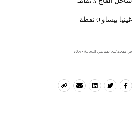
ساحل العاج 3 نقاط
غينيا بيساو 0 نقطة
في 22/01/2024 على الساعة 18:57