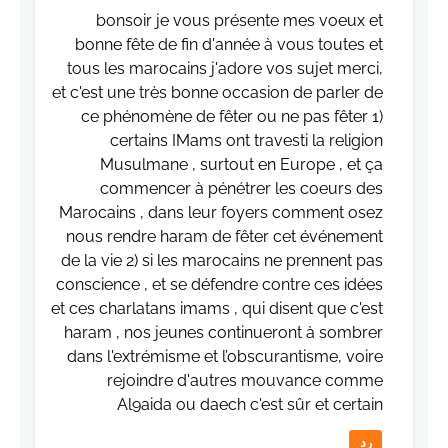
bonsoir je vous présente mes voeux et
bonne fête de fin d'année à vous toutes et
tous les marocains j'adore vos sujet merci,
et c'est une très bonne occasion de parler de
ce phénomène de fêter ou ne pas fêter 1)
certains IMams ont travesti la religion
Musulmane , surtout en Europe , et ça
commencer à pénétrer les coeurs des
Marocains , dans leur foyers comment osez
nous rendre haram de fêter cet événement
de la vie 2) si les marocains ne prennent pas
conscience , et se défendre contre ces idées
et ces charlatans imams , qui disent que c'est
haram , nos jeunes continueront à sombrer
dans l'extrémisme et l’obscurantisme, voire
rejoindre d'autres mouvance comme
Al9aida ou daech c'est sûr et certain
رد