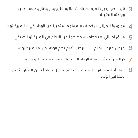
3
نايف أكرد يدير ظهره لاغراءات مالية خليجية ويختار بصفة نهائية
وجهته المقبلة
4
مولودية الجزائر « يخطف » مهاجما متميزا من الوداد في « الميركاتو »
5
فريق إماراتي « يخطف » مهاجما من الرجاء في الميركاتو الصيفي
6
عرض خارجي يفتح باب الرحيل أمام نجم الوداد في « الميركاتو »
7
كواليس تعثر صفقة الوداد الضخمة بسبب « شرط واحد »
8
مفاجأة الميركاتو... اسم غير متوقع يحمل مفاجأة من العيار الثقيل
لجماهير الوداد