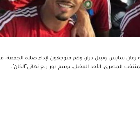
قة رمان سايس ونبيل درار، وهم متوجهون لإداء صلاة الجمعة،
لمنتخب المصري، الأحد المقبل، برسم دور ربع نهائي"الكان".