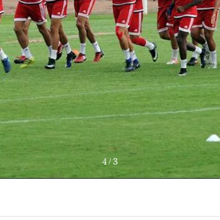
4
/
3