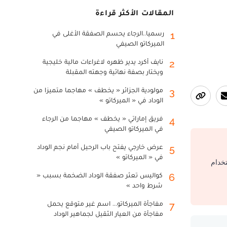
المقالات الأكثر قراءة
رسميا..الرجاء يحسم الصفقة الأغلى في
1
الميركاتو الصيفي
نايف أكرد يدير ظهره لاغراءات مالية خليجية
2
ويختار بصفة نهائية وجهته المقبلة
مولودية الجزائر « يخطف » مهاجما متميزا من
3
الوداد في « الميركاتو »
فريق إماراتي « يخطف » مهاجما من الرجاء
4
في الميركاتو الصيفي
عرض خارجي يفتح باب الرحيل أمام نجم الوداد
5
في « الميركاتو »
تخدام
كواليس تعثر صفقة الوداد الضخمة بسبب «
6
شرط واحد »
مفاجأة الميركاتو... اسم غير متوقع يحمل
7
مفاجأة من العيار الثقيل لجماهير الوداد