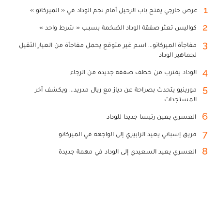
1
عرض خارجي يفتح باب الرحيل أمام نجم الوداد في « الميركاتو »
2
كواليس تعثر صفقة الوداد الضخمة بسبب « شرط واحد »
3
مفاجأة الميركاتو... اسم غير متوقع يحمل مفاجأة من العيار الثقيل
لجماهير الوداد
4
الوداد يقترب من خطف صفقة جديدة من الرجاء
5
مورينيو يتحدث بصراحة عن دياز مع ريال مدريد... ويكشف آخر
المستجدات
6
العسري يعين رئيسا جديدا للوداد
7
فريق إسباني يعيد الزابيري إلى الواجهة في الميركاتو
8
العسري يعيد السعيدي إلى الوداد في مهمة جديدة