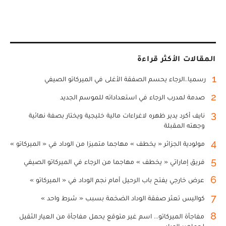
المقالات الأكثر قراءة
1
رسميا..الرجاء يحسم الصفقة الأغلى في الميركاتو الصيفي
2
صدمة لمدرب الرجاء في استعداداته للموسم الجديد
3
نايف أكرد يدير ظهره لاغراءات مالية خليجية ويختار بصفة نهائية
وجهته المقبلة
4
مولودية الجزائر « يخطف » مهاجما متميزا من الوداد في « الميركاتو »
5
فريق إماراتي « يخطف » مهاجما من الرجاء في الميركاتو الصيفي
6
عرض خارجي يفتح باب الرحيل أمام نجم الوداد في « الميركاتو »
7
كواليس تعثر صفقة الوداد الضخمة بسبب « شرط واحد »
8
مفاجأة الميركاتو... اسم غير متوقع يحمل مفاجأة من العيار الثقيل