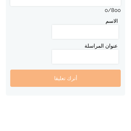
0
/
800
الاسم
عنوان المراسلة
أترك تعليقا