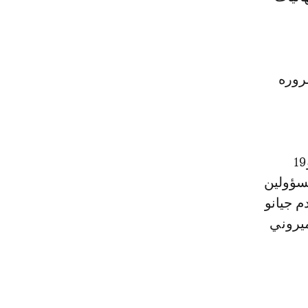
روره
ومن المقرر أن تقام مراسيم سحب قرعة البطولة، المقررة بين 21 يونيو و19
مسؤولين
م جيانو
ميروني