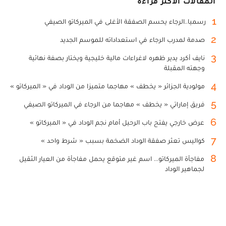
المقالات الأكثر قراءة
1
رسميا..الرجاء يحسم الصفقة الأغلى في الميركاتو الصيفي
2
صدمة لمدرب الرجاء في استعداداته للموسم الجديد
3
نايف أكرد يدير ظهره لاغراءات مالية خليجية ويختار بصفة نهائية
وجهته المقبلة
4
مولودية الجزائر « يخطف » مهاجما متميزا من الوداد في « الميركاتو »
5
فريق إماراتي « يخطف » مهاجما من الرجاء في الميركاتو الصيفي
6
عرض خارجي يفتح باب الرحيل أمام نجم الوداد في « الميركاتو »
7
كواليس تعثر صفقة الوداد الضخمة بسبب « شرط واحد »
8
مفاجأة الميركاتو... اسم غير متوقع يحمل مفاجأة من العيار الثقيل
لجماهير الوداد