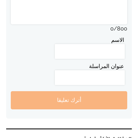
0
/
800
الاسم
عنوان المراسلة
أترك تعليقا