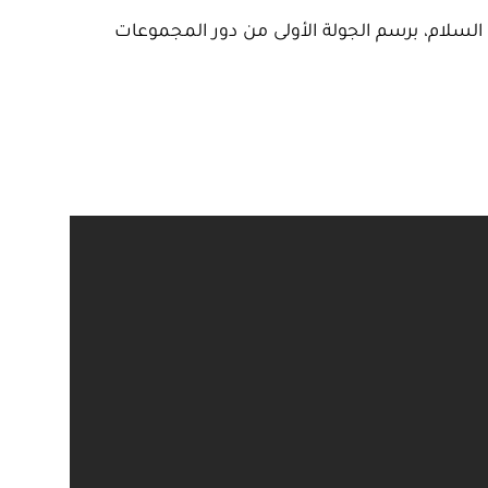
ما على منتخب ناميبيا بهدف لصفر، عصر اليوم الأحد (23 يونيو)، بملعب السلام، برسم الجولة الأولى من دور المجموعات