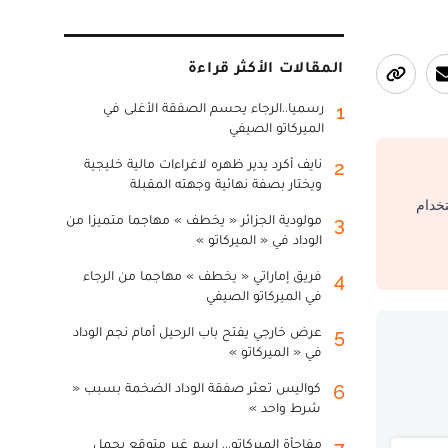
المقالات الأكثر قراءة
رسميا..الرجاء يحسم الصفقة الأغلى في
1
الميركاتو الصيفي
نايف أكرد يدير ظهره لاغراءات مالية خليجية
2
ويختار بصفة نهائية وجهته المقبلة
تخدام
مولودية الجزائر « يخطف » مهاجما متميزا من
3
الوداد في « الميركاتو »
فريق إماراتي « يخطف » مهاجما من الرجاء
4
في الميركاتو الصيفي
عرض خارجي يفتح باب الرحيل أمام نجم الوداد
5
في « الميركاتو »
كواليس تعثر صفقة الوداد الضخمة بسبب «
6
شرط واحد »
مفاجأة الميركاتو... اسم غير متوقع يحمل