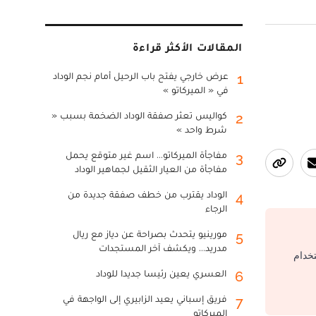
المقالات الأكثر قراءة
عرض خارجي يفتح باب الرحيل أمام نجم الوداد
1
في « الميركاتو »
كواليس تعثر صفقة الوداد الضخمة بسبب «
2
شرط واحد »
مفاجأة الميركاتو... اسم غير متوقع يحمل
3
مفاجأة من العيار الثقيل لجماهير الوداد
الوداد يقترب من خطف صفقة جديدة من
4
الرجاء
مورينيو يتحدث بصراحة عن دياز مع ريال
5
مدريد... ويكشف آخر المستجدات
تخدام
العسري يعين رئيسا جديدا للوداد
6
فريق إسباني يعيد الزابيري إلى الواجهة في
7
الميركاتو