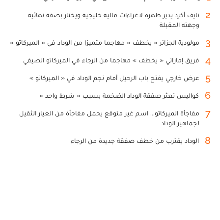
2
نايف أكرد يدير ظهره لاغراءات مالية خليجية ويختار بصفة نهائية
وجهته المقبلة
3
مولودية الجزائر « يخطف » مهاجما متميزا من الوداد في « الميركاتو »
4
فريق إماراتي « يخطف » مهاجما من الرجاء في الميركاتو الصيفي
5
عرض خارجي يفتح باب الرحيل أمام نجم الوداد في « الميركاتو »
6
كواليس تعثر صفقة الوداد الضخمة بسبب « شرط واحد »
7
مفاجأة الميركاتو... اسم غير متوقع يحمل مفاجأة من العيار الثقيل
لجماهير الوداد
8
الوداد يقترب من خطف صفقة جديدة من الرجاء