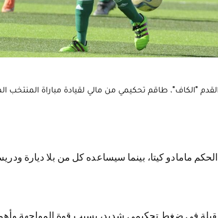
ة القدم "الكاف"، طاقم تحكيمي من مالي لقيادة مباراة المنتخب ال
لمقبلة في ضغط تحكيمي شديد، بسبب قوة المواجهة وأهمي