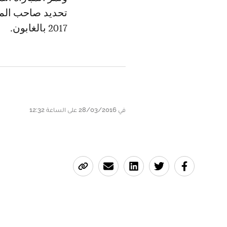
تحديد صاحب المر
2017 بالغابون.
في 28/03/2016 على الساعة 12:32