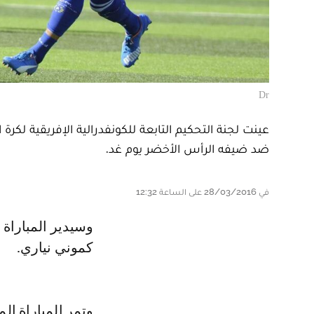
Dr
عينت لجنة التحكيم التابعة للكونفدرالية الإفريقية لكر
ضد ضيفه الرأس الأخضر يوم غد.
في 28/03/2016 على الساعة 12:32
وسيدير المباراة الحكم مامادو كيتا، بينما سيساعده كل من بلا ديارة ودريسا
كموني نياري.
وتمر المباراة ا