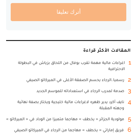
أترك تعليقا
المقالات الأكثر قراءة
1
اغراءات مالية مهمة تقرب بوفال من اللحاق بزياش في البطولة
الاحترافية
2
رسميا..الرجاء يحسم الصفقة الأغلى في الميركاتو الصيفي
3
صدمة لمدرب الرجاء في استعداداته للموسم الجديد
4
نايف أكرد يدير ظهره لاغراءات مالية خليجية ويختار بصفة نهائية
وجهته المقبلة
5
مولودية الجزائر « يخطف » مهاجما متميزا من الوداد في « الميركاتو »
6
فريق إماراتي « يخطف » مهاجما من الرجاء في الميركاتو الصيفي