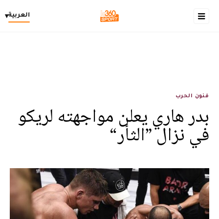
العربية
▾
فنون الحرب
بدر هاري يعلن مواجهته لريكو
في نزال ”الثأر“