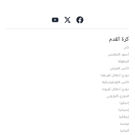
كرة القدم
كان
أسود الأطلس
البطولة
كأس العرش
دوري أبطال افريقيا
كأس الكونفيدرالية
دوري أبطال أوروبا
الدوري الأوروبي
إنجلترا
إسبانيا
إيطاليا
فرنسا
ألمانيا