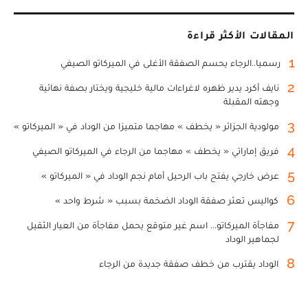
المقالات الأكثر قراءة
1
رسميا..الرجاء يحسم الصفقة الأغلى في الميركاتو الصيفي
2
نايف أكرد يدير ظهره لاغراءات مالية خليجية ويختار بصفة نهائية
وجهته المقبلة
3
مولودية الجزائر « يخطف » مهاجما متميزا من الوداد في « الميركاتو »
4
فريق إماراتي « يخطف » مهاجما من الرجاء في الميركاتو الصيفي
5
عرض خارجي يفتح باب الرحيل أمام نجم الوداد في « الميركاتو »
6
كواليس تعثر صفقة الوداد الضخمة بسبب « شرط واحد »
7
مفاجأة الميركاتو... اسم غير متوقع يحمل مفاجأة من العيار الثقيل
لجماهير الوداد
8
الوداد يقترب من خطف صفقة جديدة من الرجاء