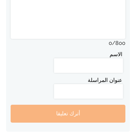
0
/
800
الاسم
عنوان المراسلة
أترك تعليقا