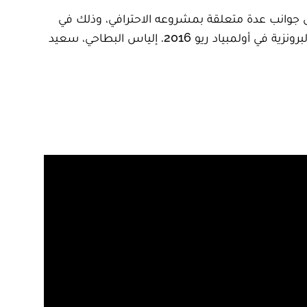
لى جوانب عدة متعلقة بمشروعه الاحترافي، وذلك في
إطار الانفتاج على وسائل الإعلام المحلية، وتقريب الرأي العام الرياضي من مستجدات البطل المغربي المتود بالميدالية البرونزية في أولمبياد ريو 2016. إلياس البطاحي، سعيد