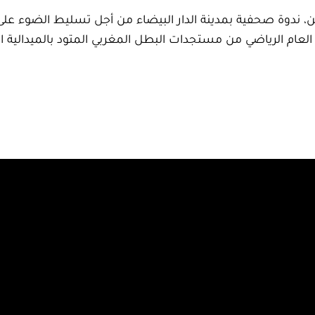
نين، ندوة صحفية بمدينة الدار البيضاء من أجل تسليط الضوء ع