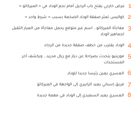
1
عرض خارجي يفتح باب الرحيل أمام نجم الوداد في « الميركاتو »
2
كواليس تعثر صفقة الوداد الضخمة بسبب « شرط واحد »
3
مفاجأة الميركاتو... اسم غير متوقع يحمل مفاجأة من العيار الثقيل
لجماهير الوداد
4
الوداد يقترب من خطف صفقة جديدة من الرجاء
5
مورينيو يتحدث بصراحة عن دياز مع ريال مدريد... ويكشف آخر
المستجدات
6
العسري يعين رئيسا جديدا للوداد
7
فريق إسباني يعيد الزابيري إلى الواجهة في الميركاتو
8
العسري يعيد السعيدي إلى الوداد في مهمة جديدة