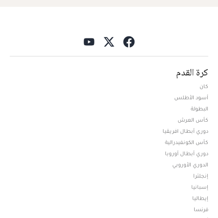
كرة القدم
كان
أسود الأطلس
البطولة
كأس العرش
دوري أبطال افريقيا
كأس الكونفيدرالية
دوري أبطال أوروبا
الدوري الأوروبي
إنجلترا
إسبانيا
إيطاليا
فرنسا