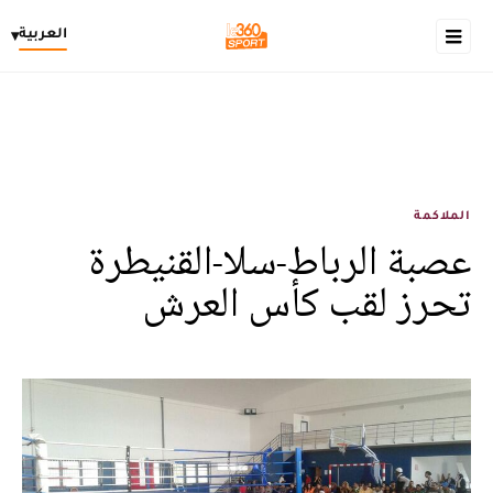
العربية
▾
الملاكمة
عصبة الرباط-سلا-القنيطرة
تحرز لقب كأس العرش