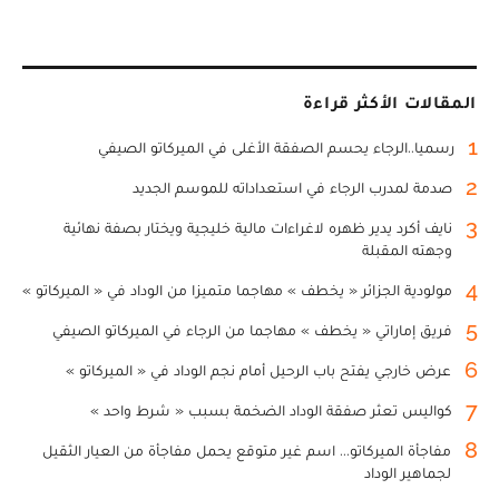
المقالات الأكثر قراءة
1
رسميا..الرجاء يحسم الصفقة الأغلى في الميركاتو الصيفي
2
صدمة لمدرب الرجاء في استعداداته للموسم الجديد
3
نايف أكرد يدير ظهره لاغراءات مالية خليجية ويختار بصفة نهائية
وجهته المقبلة
4
مولودية الجزائر « يخطف » مهاجما متميزا من الوداد في « الميركاتو »
5
فريق إماراتي « يخطف » مهاجما من الرجاء في الميركاتو الصيفي
6
عرض خارجي يفتح باب الرحيل أمام نجم الوداد في « الميركاتو »
7
كواليس تعثر صفقة الوداد الضخمة بسبب « شرط واحد »
8
مفاجأة الميركاتو... اسم غير متوقع يحمل مفاجأة من العيار الثقيل
لجماهير الوداد