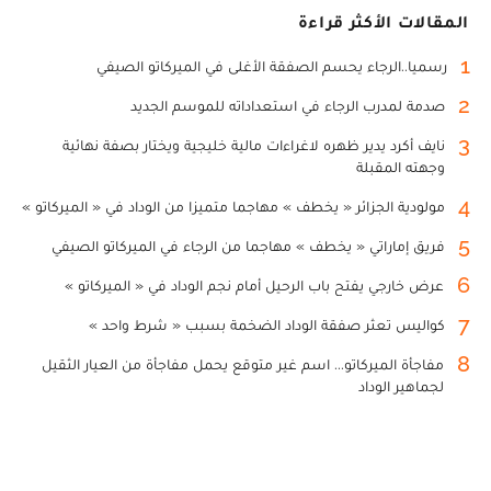
المقالات الأكثر قراءة
1
رسميا..الرجاء يحسم الصفقة الأغلى في الميركاتو الصيفي
2
صدمة لمدرب الرجاء في استعداداته للموسم الجديد
3
نايف أكرد يدير ظهره لاغراءات مالية خليجية ويختار بصفة نهائية
وجهته المقبلة
4
مولودية الجزائر « يخطف » مهاجما متميزا من الوداد في « الميركاتو »
5
فريق إماراتي « يخطف » مهاجما من الرجاء في الميركاتو الصيفي
6
عرض خارجي يفتح باب الرحيل أمام نجم الوداد في « الميركاتو »
7
كواليس تعثر صفقة الوداد الضخمة بسبب « شرط واحد »
8
مفاجأة الميركاتو... اسم غير متوقع يحمل مفاجأة من العيار الثقيل
لجماهير الوداد