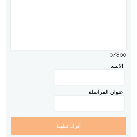
0
/
800
الاسم
عنوان المراسلة
أترك تعليقا