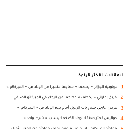
المقالات الأكثر قراءة
1
مولودية الجزائر « يخطف » مهاجما متميزا من الوداد في « الميركاتو »
2
فريق إماراتي « يخطف » مهاجما من الرجاء في الميركاتو الصيفي
3
عرض خارجي يفتح باب الرحيل أمام نجم الوداد في « الميركاتو »
4
كواليس تعثر صفقة الوداد الضخمة بسبب « شرط واحد »
5
مفاجأة الميركاتو... اسم غير متوقع يحمل مفاجأة من العيار الثقيل