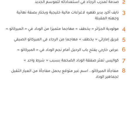
2
صدمة لمدرب الرجاء في استعداداته للموسم الجديد
3
نايف أكرد يدير ظهره لاغراءات مالية خليجية ويختار بصفة نهائية
وجهته المقبلة
4
مولودية الجزائر « يخطف » مهاجما متميزا من الوداد في « الميركاتو »
5
فريق إماراتي « يخطف » مهاجما من الرجاء في الميركاتو الصيفي
6
عرض خارجي يفتح باب الرحيل أمام نجم الوداد في « الميركاتو »
7
كواليس تعثر صفقة الوداد الضخمة بسبب « شرط واحد »
8
مفاجأة الميركاتو... اسم غير متوقع يحمل مفاجأة من العيار الثقيل
لجماهير الوداد