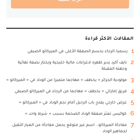
المقالات الأكثر قراءة
1
رسميا..الرجاء يحسم الصفقة الأغلى في الميركاتو الصيفي
2
نايف أكرد يدير ظهره لاغراءات مالية خليجية ويختار بصفة نهائية
وجهته المقبلة
3
مولودية الجزائر « يخطف » مهاجما متميزا من الوداد في « الميركاتو »
4
فريق إماراتي « يخطف » مهاجما من الرجاء في الميركاتو الصيفي
5
عرض خارجي يفتح باب الرحيل أمام نجم الوداد في « الميركاتو »
6
كواليس تعثر صفقة الوداد الضخمة بسبب « شرط واحد »
7
مفاجأة الميركاتو... اسم غير متوقع يحمل مفاجأة من العيار الثقيل
لجماهير الوداد