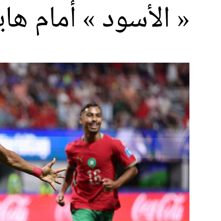
« الأسود » أمام ها