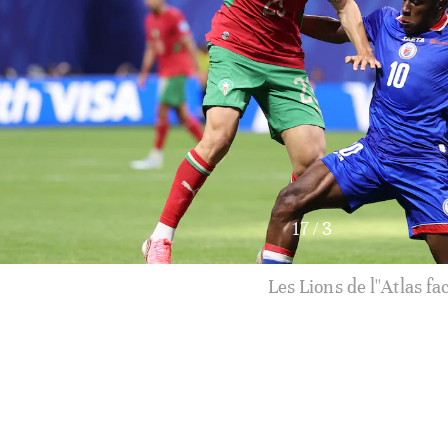
17
/
4
Les Lions de l''Atlas f