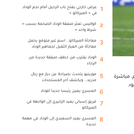
عرض خارجي يفتح باب الرحيل أمام نجم الوداد
1
في « الميركاتو »
كواليس تعثر صفقة الوداد الضخمة بسبب «
2
شرط واحد »
مفاجأة الميركاتو... اسم غير متوقع يحمل
3
مفاجأة من العيار الثقيل لجماهير الوداد
الوداد يقترب من خطف صفقة جديدة من
4
الرجاء
مورينيو يتحدث بصراحة عن دياز مع ريال
5
يم، مباشرة
مدريد... ويكشف آخر المستجدات
ود
العسري يعين رئيسا جديدا للوداد
6
فريق إسباني يعيد الزابيري إلى الواجهة في
7
الميركاتو
العسري يعيد السعيدي إلى الوداد في مهمة
8
جديدة