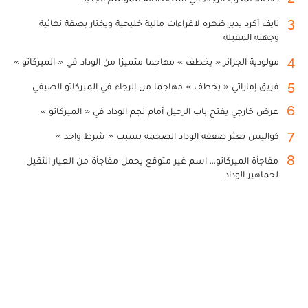
3
نايف أكرد يدير ظهره لاغراءات مالية خليجية ويختار بصفة نهائية
وجهته المقبلة
4
مولودية الجزائر « يخطف » مهاجما متميزا من الوداد في « الميركاتو »
5
فريق إماراتي « يخطف » مهاجما من الرجاء في الميركاتو الصيفي
6
عرض خارجي يفتح باب الرحيل أمام نجم الوداد في « الميركاتو »
7
كواليس تعثر صفقة الوداد الضخمة بسبب « شرط واحد »
8
مفاجأة الميركاتو... اسم غير متوقع يحمل مفاجأة من العيار الثقيل
لجماهير الوداد