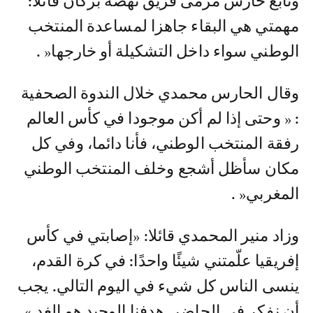
وتابع حارس مرمى فريق نهضة بركان قائلا:"
مهمتي هي البقاء جاهزا لمساعدة المنتخب
الوطني سواء داخل التشكيلة أو خارجها« .
وقال الحارس محمدي خلال الندوة الصحفية
: « وحتى إذا لم أكن موجودا في كأس العالم
رفقة المنتخب الوطني، فأنا دائما، وفي كل
مكان سأظل أشجع وخلف المنتخب الوطني
المغربي« .
وزاد منير المحمدي قائلا: «إصابتي في كأس
إفريقيا علّمتني شيئًا واحدًا: في كرة القدم،
ينسى الناس كل شيء في اليوم التالي. يجب
أن نفكر في الحاضر. هدفنا الوحيد هو الغد.»