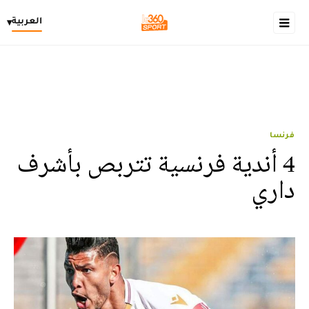
العربية
▾
فرنسا
4 أندية فرنسية تتربص بأشرف
داري