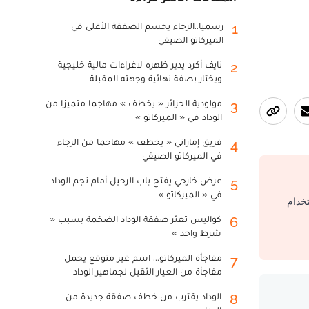
رسميا..الرجاء يحسم الصفقة الأغلى في
1
الميركاتو الصيفي
نايف أكرد يدير ظهره لاغراءات مالية خليجية
2
ويختار بصفة نهائية وجهته المقبلة
مولودية الجزائر « يخطف » مهاجما متميزا من
3
الوداد في « الميركاتو »
فريق إماراتي « يخطف » مهاجما من الرجاء
4
في الميركاتو الصيفي
عرض خارجي يفتح باب الرحيل أمام نجم الوداد
5
في « الميركاتو »
تخدام
كواليس تعثر صفقة الوداد الضخمة بسبب «
6
شرط واحد »
مفاجأة الميركاتو... اسم غير متوقع يحمل
7
مفاجأة من العيار الثقيل لجماهير الوداد
الوداد يقترب من خطف صفقة جديدة من
8