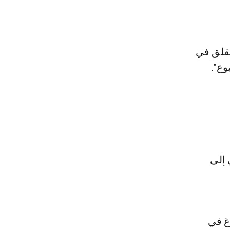
لقلق في
وع".
 إلى
غ في