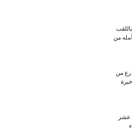
باللقب
أمله من
ارع من
خيرة
 عشر
ء