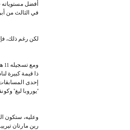
أفضل مستوياته حا
في الثالث من أبريل (1-
لكن رغم ذلك، فإن آ
ذا قيمة كبيرة ل
إحدى المسابقات ا
"يوروبا ليغ" وكون
وعليه، ستكون ال
رين مارتان تيرييه (19 هدفاً مشاركة مع مهاجم مونكو وسام ب