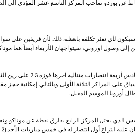
اط عن بوردو صاحب المركز التاسع عشر المؤدي الى الد
يكون لأي تعثر تكلفة باهظة، ذلك لأن فريقين على سوا
إلى وصول أوروبي، سيتواجهان الأربعاء أيضاً هما موناك
حقق موناكو السادس أربعة انتصارات متتالية آخرها ف
باق على المراكز الثلاثة الأولى وبالتالي إمكانية حجز م
ال أوروبا الموسم المقبل.
نيس الذي يحتل المركز الرابع بفارق نقطة عن موناكو ون