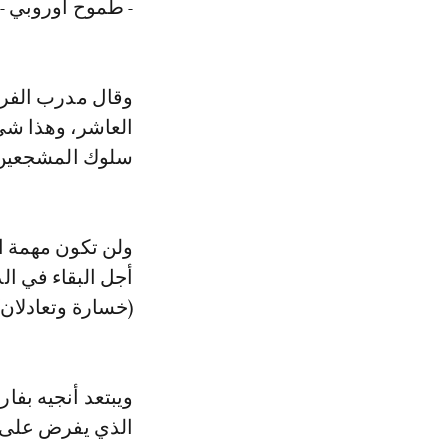
- طموح أوروبي -
وقال مدرب الفريق
العاشر، وهذا شيء
سلوك المشجعين ا
ولن تكون مهمة ا
أجل البقاء في ال
(خسارة وتعادلان)
ويبتعد أنجيه بف
الذي يفرض على ص