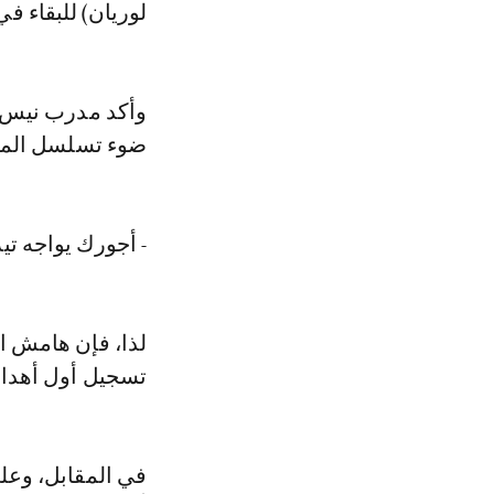
لوريان) للبقاء في
وأكد مدرب نيس ك
ضوء تسلسل المبا
- أجورك يواجه تير
لذا، فإن هامش ا
تسجيل أول أهدافه
في المقابل، وعل