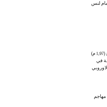
مام لنس
ومع تسجيله 11 هدفاً هذا الموسم، يبقى هذا المهاجم صاحب الطول الفارع (1,97 م)
قة في
لاوروبي
 مهاجم