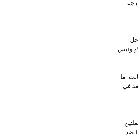
رجة
حل
و ونيس.
وزه 3-2 على رين الثالث، ما
قعد في
قطتين
خلف رين، فقد كان عليه انتزاع أول انتصار له في خمس مباريات الأحد (2-1 ضد